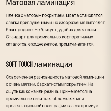
Матовая ламинация
Плёнка с матовым покрытием. Цвета становятся
слегка приглушёнными, но изображения выглядят
благороднее. Не бликует, удобна для чтения.
Стандарт для премиальных корпоративных
каталогов, ежедневников, премиум-визиток.
Soft Touch ламинация
Современная разновидность матовой ламинации
с очень мягким, бархатистым покрытием. На
ощупь как кожа или резина. Применяется на
премиальных визитках, обложках книг и
презентационной полиграфии класса премиум.