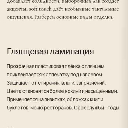
добавляет солидности, выборочный лак создаёт
акценты, soft touch даёт необычные тактильные
ощущения. Разберём основные виды отделки.
Глянцевая ламинация
Прозрачная пластиковая плёнка с глянцем
приклеивается к отпечатку под нагревом.
Защищает от стирания, влаги, загрязнений.
Цвета становятся более яркими и насыщенными.
Применяется на визитках, обложках книг и
буклетов, меню ресторанов. Срок службы - годы.