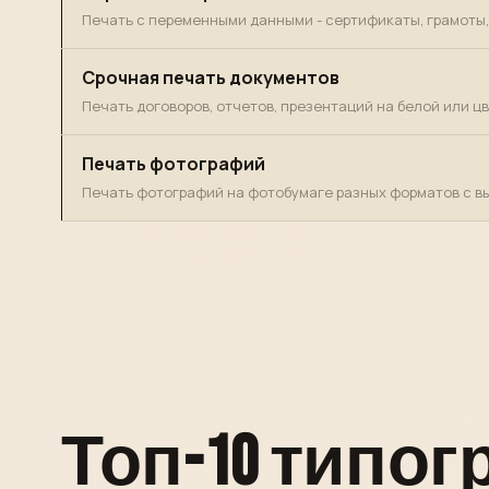
Печать с переменными данными - сертификаты, грамоты
Срочная печать документов
Печать договоров, отчетов, презентаций на белой или ц
Печать фотографий
Печать фотографий на фотобумаге разных форматов с в
Топ-10 типо