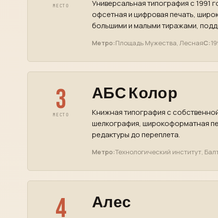
Универсальная типография с 1991 г
МЕСТО
офсетная и цифровая печать, широк
большими и малыми тиражами, подде
Метро:
Площадь Мужества, Лесная
С:
19
3
АБС Колор
Книжная типография с собственной
МЕСТО
шелкография, широкоформатная пе
редактуры до переплета.
Метро:
Технологический институт, Бал
4
Алес