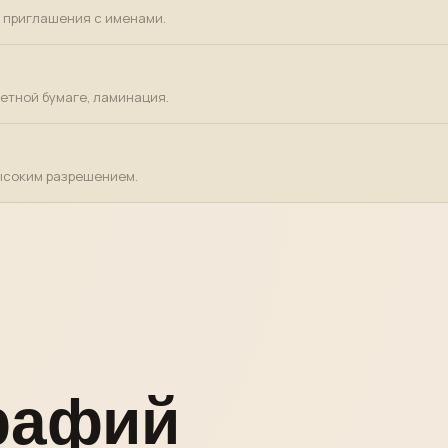
, приглашения с именами.
ветной бумаге, ламинация.
ысоким разрешением.
графий