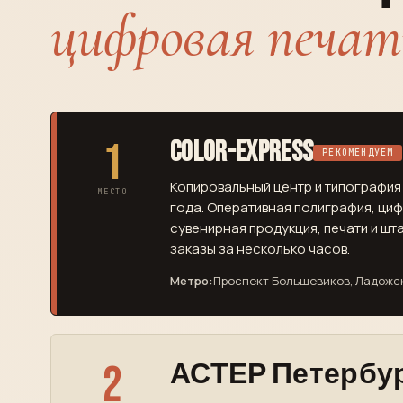
цифровая печать
1
Color-Express
РЕКОМЕНДУЕМ
Копировальный центр и типография 
МЕСТО
года. Оперативная полиграфия, ци
сувенирная продукция, печати и шт
заказы за несколько часов.
Метро:
Проспект Большевиков, Ладожс
2
АСТЕР Петербу