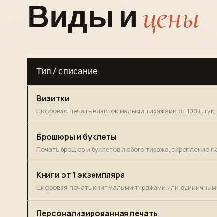
цены
Виды и
Тип / описание
Визитки
Цифровая печать визиток малыми тиражами от 100 штук, 
Брошюры и буклеты
Печать брошюр и буклетов любого тиража, скрепление на
Книги от 1 экземпляра
Цифровая печать книг малыми тиражами или единичным
Персонализированная печать