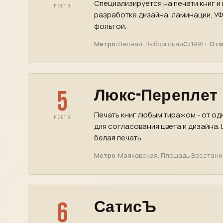
Специализируется на печати книг и
МЕСТО
разработке дизайна, ламинации, УФ
фольгой.
Метро:
Лесная, Выборгская
С:
1991 г.
Отз
5
Люкс-Переплет
Печать книг любым тиражом - от од
МЕСТО
для согласования цвета и дизайна.
белая печать.
Метро:
Маяковская, Площадь Восстани
6
СатисЪ