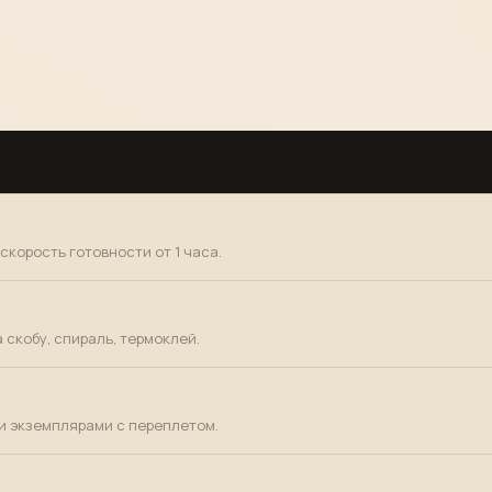
скорость готовности от 1 часа.
 скобу, спираль, термоклей.
и экземплярами с переплетом.