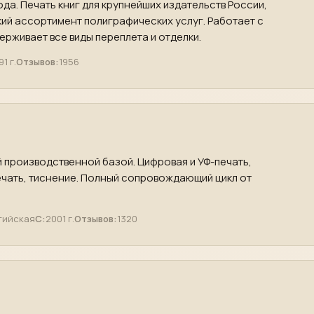
ода. Печать книг для крупнейших издательств России,
ий ассортимент полиграфических услуг. Работает с
рживает все виды переплета и отделки.
91 г.
Отзывов:
1956
 производственной базой. Цифровая и УФ-печать,
чать, тиснение. Полный сопровождающий цикл от
тийская
С:
2001 г.
Отзывов:
1320