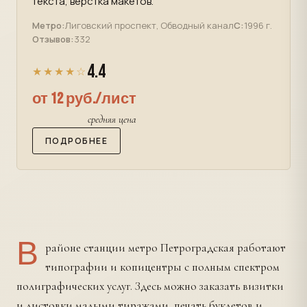
текста, верстка макетов.
Метро:
Лиговский проспект, Обводный канал
С:
1996 г.
Отзывов:
332
4.4
★★★★☆
от 12 руб./лист
средняя цена
ПОДРОБНЕЕ
В
районе станции метро Петроградская работают
типографии и копицентры с полным спектром
полиграфических услуг. Здесь можно заказать визитки
и листовки малыми тиражами, печать буклетов и