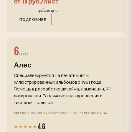
от 15 руб./лист
средняя цена
ПОДРОБНЕЕ
6
МЕСТО
Алес
Специализируется на печати книг и
иллюстрированных альбомов с 1991 года.
Помощь в разработке дизайна, ламинации, УФ-
лакировании. Различные виды крепления и
тиснения фольгой.
Метро:
Лесная, Выборгская
С:
1991 г.
Отзывов:
484
4.6
★★★★★