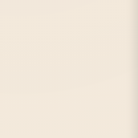
Метро:
Лесная, Выборгская
С:
1991 г.
Отзывов:
484
★★★★★
от 14 руб./лист