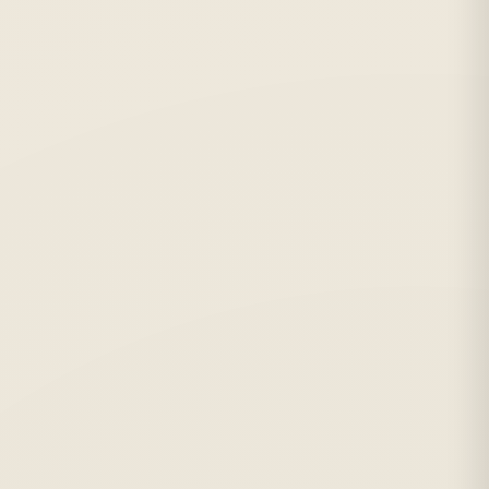
Метро:
Лиговский проспект, Обводный канал
С:
1996 г.
Отзывов:
332
★★★★☆
от 12 руб./лист