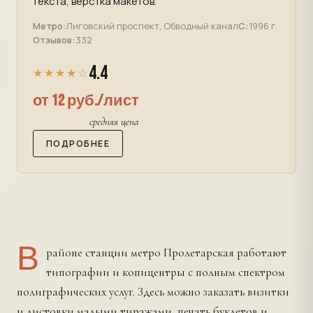
текста, верстка макетов.
Метро:
Лиговский проспект, Обводный канал
С:
1996 г.
Отзывов:
332
4.4
★★★★☆
от 12 руб./лист
средняя цена
ПОДРОБНЕЕ
В
районе станции метро Пролетарская работают
типографии и копицентры с полным спектром
полиграфических услуг. Здесь можно заказать визитки
и листовки малыми тиражами, печать буклетов и