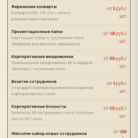
Фирменные конверты
от 6 руб./
Конверты Е65, С5, С4 с лого и
шт.
реквизитами компании.
Презентационные папки
от 180 руб./
Картонные папки с тиснением лого,
шт.
прорезью для визитки, кармашком.
Корпоративные ежедневники
от 950 руб./
Премиальные ежедневники А5 в твёрдой
шт.
обложке с тиснением лого.
Визитки сотрудников
от 4 руб./
Стандартизированные визитки в едином
шт.
корпоративном стиле.
Корпоративные блокноты
от 220 руб./
Блокноты А5 на пружине с лого, плотные
шт.
листы 80 г/кв.м.
от 1800
Welcome-набор новых сотрудников