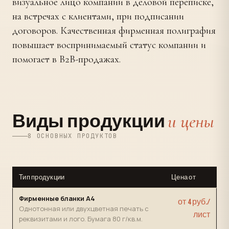
визуальное лицо компании в деловой переписке,
на встречах с клиентами, при подписании
договоров. Качественная фирменная полиграфия
повышает воспринимаемый статус компании и
помогает в B2B-продажах.
и цены
Виды продукции
8 ОСНОВНЫХ ПРОДУКТОВ
Тип продукции
Цена от
Фирменные бланки А4
от 4 руб./
Однотонная или двухцветная печать с
лист
реквизитами и лого. Бумага 80 г/кв.м.