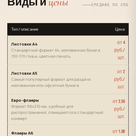
цены
Виды и
СРЕДНИЕ ПО СПБ
Тип / описание
Цена
от 4
Листовки А4
Стандартный формат А4, мелованная бумага
руб./
130-170 г/кв.м, цветная печать.
шт.
от 2
Листовки А5
Самый популярный формат для раздачи,
руб./
мелованная или офсетная бумага.
шт.
Евро-флаеры
от 2.50
Формат 99х210 мм, удобный для
руб./
распространения, помещается в стандартный
шт.
конверт.
от 1.80
Флаеры А6