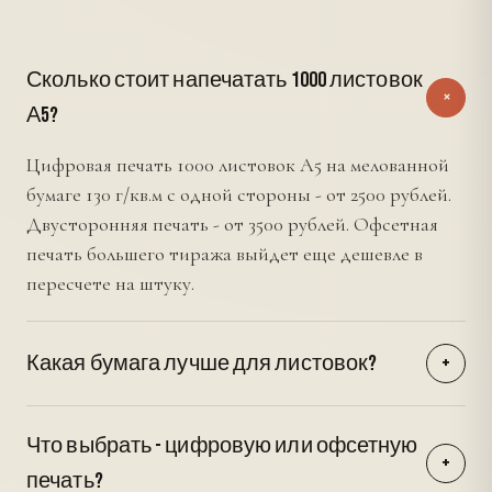
Сколько стоит напечатать 1000 листовок
+
А5?
Цифровая печать 1000 листовок А5 на мелованной
бумаге 130 г/кв.м с одной стороны - от 2500 рублей.
Двусторонняя печать - от 3500 рублей. Офсетная
печать большего тиража выйдет еще дешевле в
пересчете на штуку.
Какая бумага лучше для листовок?
+
Для рекламных листовок чаще выбирают
мелованную бумагу 130-170 г/кв.м с глянцевым или
Что выбрать - цифровую или офсетную
матовым покрытием. Она хорошо передает цвета,
+
печать?
выглядит презентабельно, недорогая в