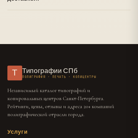
дизайнер типографии разработает его по
Все крупные типографии Санкт-Петербурга
техническому заданию.
предлагают курьерскую доставку по городу и
Ленинградской области. Доставка в регионы
России - транспортными компаниями.
Типографии СПб
Т
ПОЛИГРАФИЯ · ПЕЧАТЬ · КОПИЦЕНТРЫ
Независимый каталог типографий и
копировальных центров Санкт-Петербурга.
Рейтинги, цены, отзывы и адреса 20+ компаний
полиграфической отрасли города.
Услуги