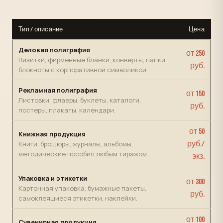
Тип / описание
Цена
Деловая полиграфия
от 250
Визитки, фирменные бланки, конверты, папки,
руб.
блокноты с корпоративной символикой.
Рекламная полиграфия
от 150
Листовки, флаеры, буклеты, каталоги,
руб.
постеры, плакаты, календари.
от 50
Книжная продукция
Книги, брошюры, журналы, альбомы,
руб./
методические пособия любым тиражом.
экз.
Упаковка и этикетки
от 300
Картонная упаковка, бумажные пакеты,
руб.
самоклеящиеся этикетки, наклейки.
от 100
Сувенирная продукция