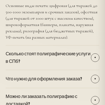
Основные виды печати: цифровая (для тиражей до
500-1000 экземпляров и срочных заказов), офсетная
(для тиражей от 1000 штук с высоким качеством),
широкоформатная (баннеры, плакаты, наружная
реклама), ризография (для бюджетных тиражей),
УФ-печать (на разных материалах).
Сколько стоят полиграфические услуги
+
в СПб?
Стоимость зависит от вида продукции, тиража,
типа бумаги, цветности и дополнительной
Что нужно для оформления заказа?
+
обработки. Визитки - от 250 рублей за 100 штук,
Готовый макет в формате PDF, TIFF или другом
листовки А5 - от 1500 рублей за 1000 экземпляров,
подходящем (разрешение 300 dpi, цветовая модель
баннер 1 кв.м - от 380 рублей.
Можно ли заказать полиграфию с
CMYK, поля под обрезку). Если макета нет -
+
доставкой?