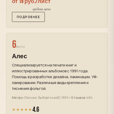
от 15 руб./лист
средняя цена
ПОДРОБНЕЕ
6
МЕСТО
Алес
Специализируется на печати книг и
иллюстрированных альбомов с 1991 года.
Помощь в разработке дизайна, ламинации, УФ-
лакировании. Различные виды крепления и
тиснения фольгой.
Метро:
Лесная, Выборгская
С:
1991 г.
Отзывов:
484
4.6
★★★★★