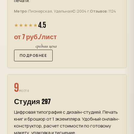
печати.
Метро:
Пионерская, Удельная
С:
2004 г.
Отзывов:
1124
4.5
★★★★★
от 7 руб./лист
средняя цена
ПОДРОБНЕЕ
9
МЕСТО
Студия 297
Цифровая типография с дизайн-студией. Печать
книг и брошюр от 1 экземпляра. Удобный онлайн-
конструктор, расчет стоимости по готовому
макету, упаковка и тиснение.