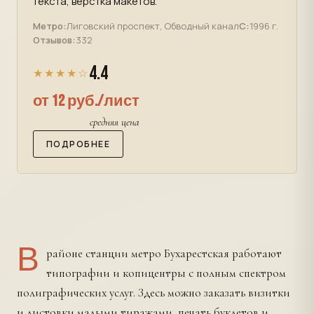
текста, верстка макетов.
Метро:
Лиговский проспект, Обводный канал
С:
1996 г.
Отзывов:
332
4.4
★★★★☆
от 12 руб./лист
средняя цена
ПОДРОБНЕЕ
В
районе станции метро Бухарестская работают
типографии и копицентры с полным спектром
полиграфических услуг. Здесь можно заказать визитки
и листовки малыми тиражами, печать буклетов и