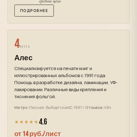
средняя цена
ПОДРОБНЕЕ
4
МЕСТО
Алес
Специализируется на печати книг и
иллюстрированных альбомов с 1991 года.
Помощь в разработке дизайна, ламинации, УФ-
лакировании. Различные виды крепления и
тиснения фольгой.
Метро:
Лесная, Выборгская
С:
1991 г.
Отзывов:
484
4.6
★★★★★
от 14 руб./лист