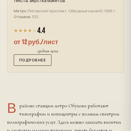
текста, верстка макетов.
Метро:
Лиговский проспект, Обводный канал
С:
1996 г.
Отзывов:
332
4.4
★★★★☆
от 12 руб./лист
средняя цена
ПОДРОБНЕЕ
В
районе станции метро Обухово работают
типографии и копицентры с полным спектром
полиграфических услуг. Здесь можно заказать визитки
и листовки малыми тиражами, печать буклетов и