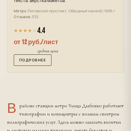
текста, верстка макетов.
Метро:
Лиговский проспект, Обводный канал
С:
1996 г.
Отзывов:
332
4.4
★★★★☆
от 12 руб./лист
средняя цена
ПОДРОБНЕЕ
В
районе станции метро Улица Дыбенко работают
типографии и копицентры с полным спектром
полиграфических услуг. Здесь можно заказать визитки
и листовки малыми тиражами, печать буклетов и