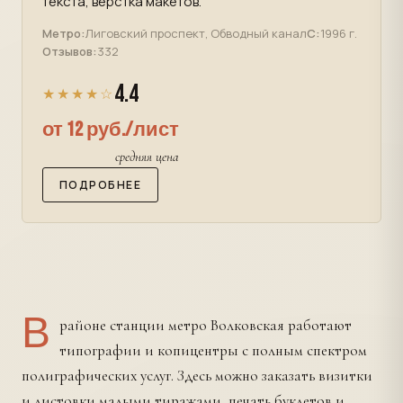
текста, верстка макетов.
Метро:
Лиговский проспект, Обводный канал
С:
1996 г.
Отзывов:
332
4.4
★★★★☆
от 12 руб./лист
средняя цена
ПОДРОБНЕЕ
В
районе станции метро Волковская работают
типографии и копицентры с полным спектром
полиграфических услуг. Здесь можно заказать визитки
и листовки малыми тиражами, печать буклетов и