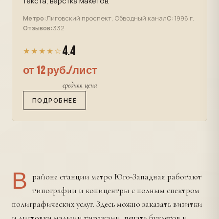
текста, верстка макетов.
Метро:
Лиговский проспект, Обводный канал
С:
1996 г.
Отзывов:
332
4.4
★★★★☆
от 12 руб./лист
средняя цена
ПОДРОБНЕЕ
В
районе станции метро Юго-Западная работают
типографии и копицентры с полным спектром
полиграфических услуг. Здесь можно заказать визитки
и листовки малыми тиражами, печать буклетов и