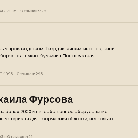
я
С:
2005 г.
Отзывов:
376
ным производством. Твердый, мягкий, интегральный
бор: кожа, сукно, бумвинил. Постпечатная
С:
1998 г.
Отзывов:
298
хаила Фурсова
во более 2000 кв. м, собственное оборудование.
ые материалы для оформления обложки, несколько
3 г.
Отзывов:
421