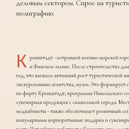
деловым сектором. Спрос на турист
полиграфию.
К
ронштадт - островной военно-морской горо
в Финском заливе. После строительства да
год, что вызвало активный рост туристической и
экскурсионные агентства, музеи. Это формирует
по форту Кронштадт, программы Никольского соб
сувенирная продукция с символикой города. Мест
медкабинеты - также обеспечивает розничный сег
популярными корпоративные подарки и сувениры
части Петербурга работают с Кронштадтом, дост