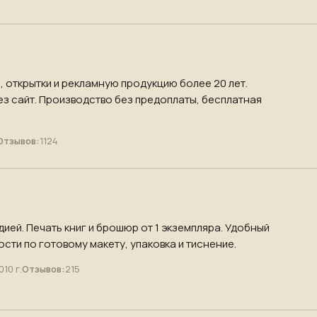
ы, открытки и рекламную продукцию более 20 лет.
ез сайт. Производство без предоплаты, бесплатная
Отзывов:
1124
ией. Печать книг и брошюр от 1 экземпляра. Удобный
сти по готовому макету, упаковка и тиснение.
010 г.
Отзывов:
215