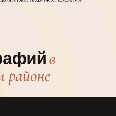
в
графий
 районе