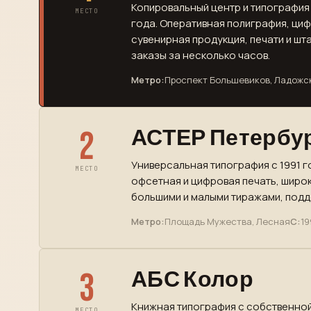
Копировальный центр и типография 
МЕСТО
года. Оперативная полиграфия, ци
сувенирная продукция, печати и шт
заказы за несколько часов.
Метро:
Проспект Большевиков, Ладожс
2
АСТЕР Петербу
Универсальная типография с 1991 г
МЕСТО
офсетная и цифровая печать, широк
большими и малыми тиражами, подде
Метро:
Площадь Мужества, Лесная
С:
19
3
АБС Колор
Книжная типография с собственной
МЕСТО