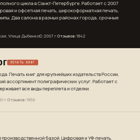
полного цикла в Санкт-Петербурге. Работает с 2007
фровая и офсетная печать, широкоформатная печать,
ампы. Два салона в разных районах города, срочные
кая, Улица Дыбенко
С:
2007 г.
Отзывов:
1842
рг
ПЕЧАТЬ КНИГ
ода. Печать книг для крупнейших издательств России,
ий ассортимент полиграфических услуг. Работает с
рживает все виды переплета и отделки.
91 г.
Отзывов:
1956
 производственной базой. Цифровая и УФ-печать,