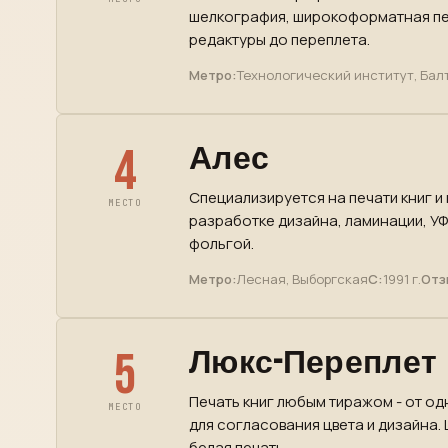
шелкография, широкоформатная пе
редактуры до переплета.
Метро:
Технологический институт, Бал
4
Алес
Специализируется на печати книг и
МЕСТО
разработке дизайна, ламинации, УФ
фольгой.
Метро:
Лесная, Выборгская
С:
1991 г.
Отз
5
Люкс-Переплет
Печать книг любым тиражом - от од
МЕСТО
для согласования цвета и дизайна.
белая печать.