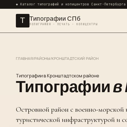
◆ Каталог типографий и копицентров Санкт-Петербурга
Типографии СПб
Т
ПОЛИГРАФИЯ · ПЕЧАТЬ · КОПИЦЕНТРЫ
ГЛАВНАЯ
/
РАЙОНЫ
/
КРОНШТАДТСКИЙ РАЙОН
Типографии в Кронштадтском районе
Типографии
в
Островной район с военно-морской 
туристической инфраструктурой и 