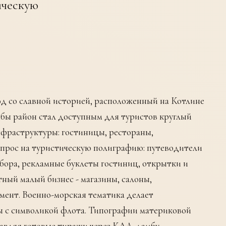
ическую
д со славной историей, расположенный на Котлине
мбы район стал доступным для туристов круглый
нфраструктуры: гостиницы, рестораны,
 спрос на туристическую полиграфию: путеводители
ора, рекламные буклеты гостиниц, открытки и
ный малый бизнес - магазины, салоны,
мент. Военно-морская тематика делает
 с символикой флота. Типографии материковой
авляя готовые тиражи через КАД-дамбу.