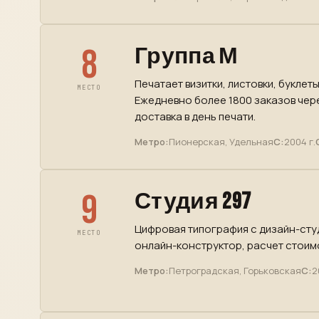
8
Группа М
Печатает визитки, листовки, буклет
МЕСТО
Ежедневно более 1800 заказов чер
доставка в день печати.
Метро:
Пионерская, Удельная
С:
2004 г.
9
Студия 297
Цифровая типография с дизайн-студ
МЕСТО
онлайн-конструктор, расчет стоимо
Метро:
Петроградская, Горьковская
С:
2