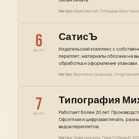
Метро:
Маяковская, Площадь Восстани
6
СатисЪ
Издательский комплекс с собствен
МЕСТО
переплет, материалы обложки на вы
обработка и оформление упаковки.
Метро:
Василеостровская, Спортивная
7
Типография Ми
Работает более 20 лет. Производст
МЕСТО
Офсетная и цифровая печать, разн
видов переплетов.
Метро:
Электросила, Парк Победы
С:
200