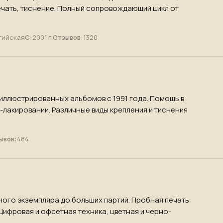
чать, тиснение. Полный сопровождающий цикл от
тийская
С:
2001 г.
Отзывов:
1320
 иллюстрированных альбомов с 1991 года. Помощь в
-лакировании. Различные виды крепления и тиснения
ывов:
484
ного экземпляра до больших партий. Пробная печать
 Цифровая и офсетная техника, цветная и черно-